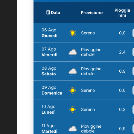
Pioggia
🗓️ Data
Previsione
mm
06 Ago
Sereno
0,0
Giovedì
07 Ago
Pioviggine
2,4
debole
Venerdì
08 Ago
Pioviggine
0,9
debole
Sabato
09 Ago
Sereno
0,0
Domenica
10 Ago
Sereno
0,3
Lunedì
11 Ago
Pioviggine
0,9
debole
Martedì