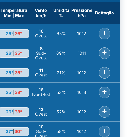
Temperatura
Vento
Umidità
Pressione
Dettaglio
Min | Max
km/h
%
hPa
10
+
26°
|
36°
65%
1012
Ovest
8
+
26°
|
35°
Sud-
69%
1011
Ovest
11
+
25°
|
35°
71%
1012
Ovest
16
+
25°
|
38°
53%
1013
Nord-Est
12
+
26°
|
38°
52%
1012
Ovest
10
+
27°
|
36°
Sud-
58%
1012
Ovest