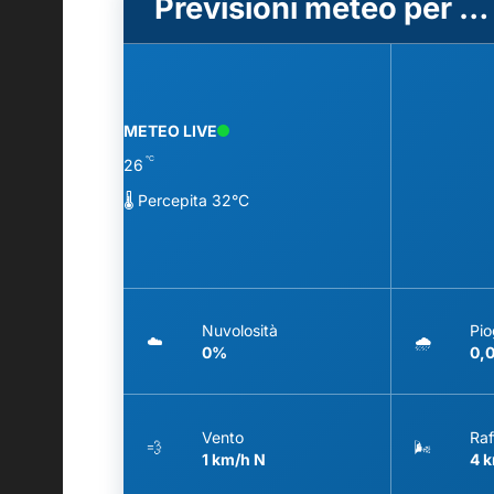
Previsioni meteo per Massa Lubrense (NA)
METEO LIVE
°C
26
🌡️ Percepita 32°C
Nuvolosità
Pio
☁️
🌧️
0%
0,
Vento
Raf
💨
🌬️
1 km/h N
4 