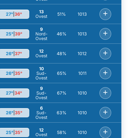
13
+
27°
|
36°
51%
1013
Ovest
9
+
25°
|
39°
Nord-
46%
1013
Ovest
12
+
26°
|
37°
48%
1012
Ovest
10
+
26°
|
35°
Sud-
65%
1011
Ovest
9
+
27°
|
34°
Sud-
67%
1010
Ovest
6
+
26°
|
35°
Sud-
63%
1010
Ovest
12
+
25°
|
35°
58%
1010
Ovest