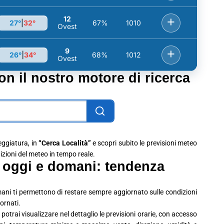
12
+
27°
|
32°
67%
1010
Ovest
9
+
26°
|
34°
68%
1012
Ovest
con il nostro motore di ricerca
leggiatura, in
“Cerca Località”
e scopri subito le previsioni meteo
dizioni del meteo in tempo reale.
 oggi e domani: tendenza
ani ti permettono di restare sempre aggiornato sulle condizioni
ornati.
potrai visualizzare nel dettaglio le previsioni orarie, con accesso