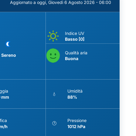
Aggiornato a oggi,
Giovedì 6 Agosto 2026 - 06:00
Indice UV
Basso [0]
Qualità aria
Sereno
Buona
ggia
Umidità
💧
0 mm
88%
fica
Pressione
🕑
km/h
1012 hPa