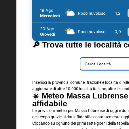
19 Ago
Poco nuvoloso
1,2
Mercoledì
20 Ago
Poco nuvoloso
0,0
Giovedì
🔎 Trova tutte le località 
Inserisci la provincia, comune, frazione e località di vil
aggiornate di oltre 10.000 località italiane, oltre le con
☀️ Meteo Massa Lubrense
affidabile
Le previsioni meteo per Massa Lubrense di oggi e dom
del tempo grazie ai dati affidabili e costantemente aggi
Cliccando su ognuno dei primi sette giorni della tabella 