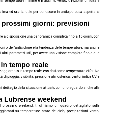
ioni, temperature minime e massime, vento, direzione, umidità e
era ed oraria, utile per conoscere in anticipo cosa aspettarsi
prossimi giorni: previsioni
avere a disposizione una panoramica completa fino a 15 giorni, con
ioni o dell’anticiclone e la tendenza delle temperature, ma anche
 gli altri parametri utili, per avere una visione completa fino a due
 in tempo reale
e aggiornato in tempo reale, con dati come temperatura effettiva
tà di pioggia, visibilità, pressione atmosferica, vento, indice UV e
i dettaglio della situazione attuale, con uno sguardo anche alle
sa Lubrense weekend
l prossimo weekend: ti offriamo un quadro dettagliato sulle
iornati su temperature, stato del cielo, precipitazioni, vento,