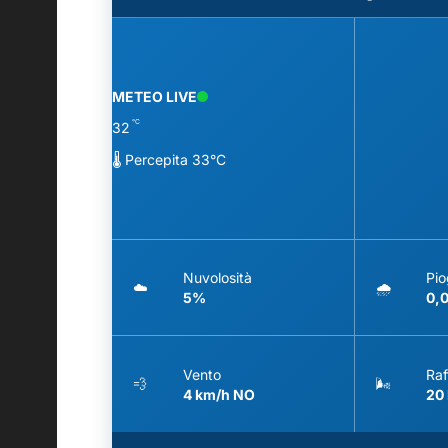
METEO LIVE
°C
32
🌡️ Percepita 33°C
Nuvolosità
Pio
☁️
🌧️
5%
0,
Vento
Raf
💨
🌬️
4 km/h NO
20