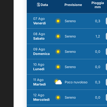
Pioggia
🗓️ Data
Previsione
mm
07 Ago
Sereno
0,3
Venerdì
08 Ago
Sereno
1,2
Sabato
09 Ago
Sereno
0,0
Domenica
10 Ago
Sereno
0,0
Lunedì
11 Ago
Poco nuvoloso
0,3
Martedì
12 Ago
Sereno
0,0
Mercoledì