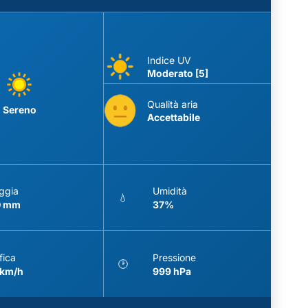
Indice UV
Moderato [5]
Qualità aria
Sereno
Accettabile
ggia
Umidità
💧
0 mm
37%
fica
Pressione
🕑
 km/h
999 hPa