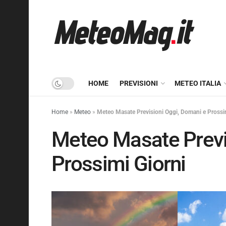
HOME
PREVISIONI
METEO ITALIA
Home
»
Meteo
»
Meteo Masate Previsioni Oggi, Domani e Prossi
Meteo Masate Previ
Prossimi Giorni