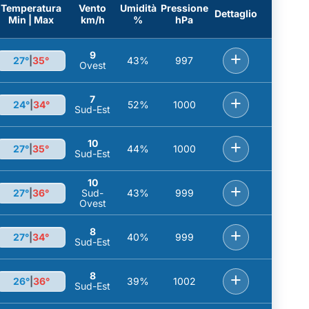
Temperatura
Vento
Umidità
Pressione
Dettaglio
Min | Max
km/h
%
hPa
9
+
27°
|
35°
43%
997
Ovest
7
+
24°
|
34°
52%
1000
Sud-Est
10
+
27°
|
35°
44%
1000
Sud-Est
10
+
27°
|
36°
Sud-
43%
999
Ovest
8
+
27°
|
34°
40%
999
Sud-Est
8
+
26°
|
36°
39%
1002
Sud-Est