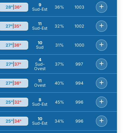
9
+
28°
|
36°
36%
1003
Sud-Est
11
+
27°
|
35°
32%
1002
Sud-Est
10
+
27°
|
36°
31%
1000
Sud
4
+
27°
|
37°
Sud-
37%
997
Ovest
11
+
27°
|
36°
40%
994
Ovest
8
+
25°
|
32°
45%
996
Sud-Est
10
+
25°
|
34°
34%
996
Sud-Est