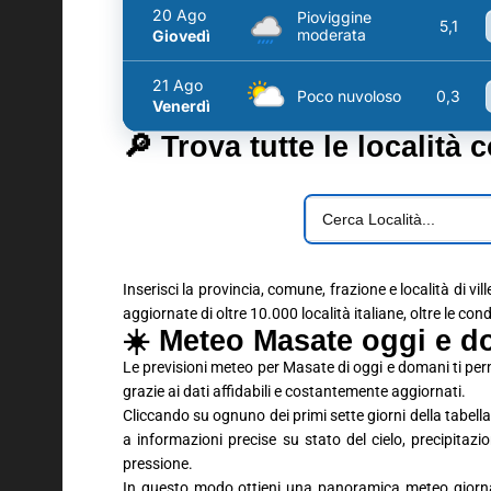
20 Ago
Pioviggine
5,1
moderata
Giovedì
21 Ago
Poco nuvoloso
0,3
Venerdì
🔎 Trova tutte le località 
Inserisci la provincia, comune, frazione e località di vil
aggiornate di oltre 10.000 località italiane, oltre le con
☀️ Meteo Masate oggi e do
Le previsioni meteo per Masate di oggi e domani ti pe
grazie ai dati affidabili e costantemente aggiornati.
Cliccando su ognuno dei primi sette giorni della tabella 
a informazioni precise su stato del cielo, precipitaz
pressione.
In questo modo ottieni una panoramica meteo giornali