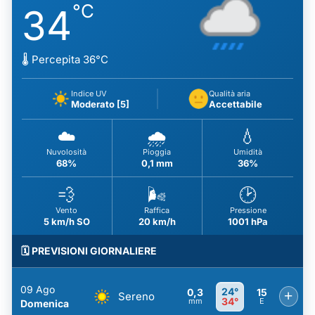
°C
34
🌡️ Percepita 36°C
Indice UV
Qualità aria
Moderato [5]
Accettabile
☁️
🌧️
💧
Nuvolosità
Pioggia
Umidità
68%
0,1 mm
36%
💨
🌬️
🕑
Vento
Raffica
Pressione
5 km/h SO
20 km/h
1001 hPa
🗓️ PREVISIONI GIORNALIERE
09 Ago
24°
0,3
15
+
Sereno
34°
mm
E
Domenica