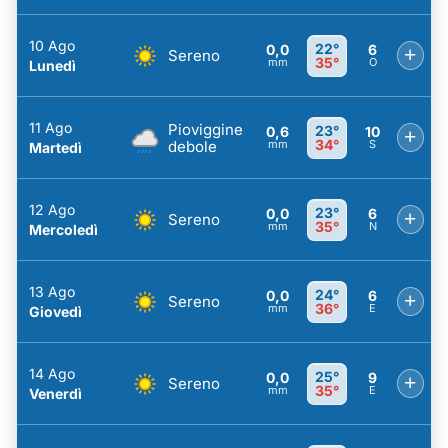
10 Ago
22°
0,0
6
+
Sereno
35°
mm
O
Lunedì
11 Ago
Pioviggine
23°
0,6
10
+
34°
debole
mm
S
Martedì
12 Ago
23°
0,0
6
+
Sereno
35°
mm
N
Mercoledì
13 Ago
24°
0,0
6
+
Sereno
36°
mm
E
Giovedì
14 Ago
25°
0,0
9
+
Sereno
35°
mm
E
Venerdì