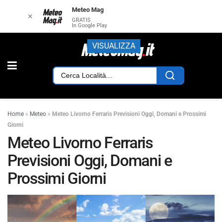
Meteo Mag
✕
GRATIS
In Google Play
VISUALIZZA
Home
»
Meteo
»
Meteo Livorno Ferraris Previsioni Oggi, Domani e Prossimi
Giorni
Meteo Livorno Ferraris
Previsioni Oggi, Domani e
Prossimi Giorni