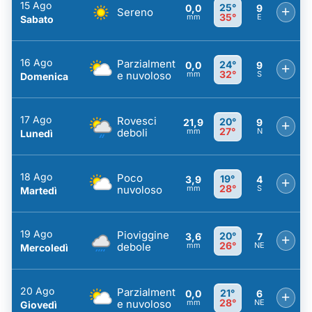
15 Ago
25°
0,0
9
+
Sereno
35°
mm
E
Sabato
16 Ago
Parzialment
24°
0,0
9
+
32°
e nuvoloso
mm
S
Domenica
17 Ago
Rovesci
20°
21,9
9
+
27°
deboli
mm
N
Lunedì
18 Ago
Poco
19°
3,9
4
+
28°
nuvoloso
mm
S
Martedì
19 Ago
Pioviggine
20°
3,6
7
+
26°
debole
mm
NE
Mercoledì
20 Ago
Parzialment
21°
0,0
6
+
28°
e nuvoloso
mm
NE
Giovedì