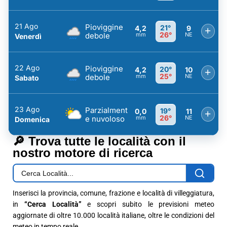
21 Ago
Pioviggine
21°
4,2
9
+
26°
debole
mm
NE
Venerdì
22 Ago
Pioviggine
20°
4,2
10
+
25°
debole
mm
NE
Sabato
23 Ago
Parzialment
19°
0,0
11
+
26°
e nuvoloso
mm
NE
Domenica
🔎 Trova tutte le località con il
nostro motore di ricerca
Inserisci la provincia, comune, frazione e località di villeggiatura,
in
“Cerca Località”
e scopri subito le previsioni meteo
aggiornate di oltre 10.000 località italiane, oltre le condizioni del
meteo in tempo reale.