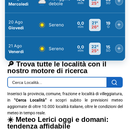
+
25°
debole
mm
SO
Mercoledì
20 Ago
21°
0,0
19
+
Sereno
26°
mm
O
Giovedì
21 Ago
22°
0,0
15
+
Sereno
25°
mm
SO
Venerdì
🔎 Trova tutte le località con il
nostro motore di ricerca
Inserisci la provincia, comune, frazione e località di villeggiatura,
in
“Cerca Località”
e scopri subito le previsioni meteo
aggiornate di oltre 10.000 località italiane, oltre le condizioni del
meteo in tempo reale.
☀️ Meteo Lerici oggi e domani:
tendenza affidabile