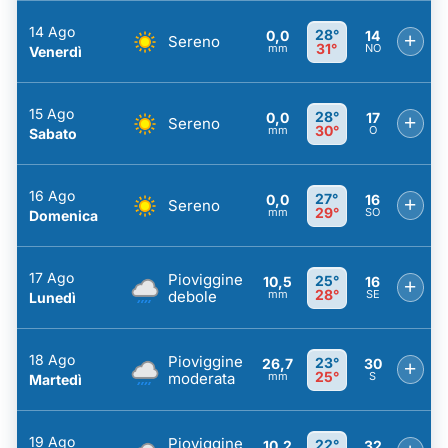
14 Ago
28°
0,0
14
+
Sereno
31°
mm
NO
Venerdì
15 Ago
28°
0,0
17
+
Sereno
30°
mm
O
Sabato
16 Ago
27°
0,0
16
+
Sereno
29°
mm
SO
Domenica
17 Ago
Pioviggine
25°
10,5
16
+
28°
debole
mm
SE
Lunedì
18 Ago
Pioviggine
23°
26,7
30
+
25°
moderata
mm
S
Martedì
19 Ago
Pioviggine
22°
10,2
32