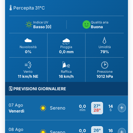
🌡️ Percepita 31°C
Indice UV
Qualità aria
Basso [0]
Buona
☁️
🌧️
💧
Nuvolosità
Pioggia
Umidità
0%
0,0 mm
79%
💨
🌬️
🕑
Vento
Raffica
Pressione
11 km/h NE
16 km/h
1012 hPa
🗓️ PREVISIONI GIORNALIERE
07 Ago
27°
0,0
14
+
Sereno
28°
mm
S
Venerdì
08 Ago
26°
0,0
16
+
Sereno