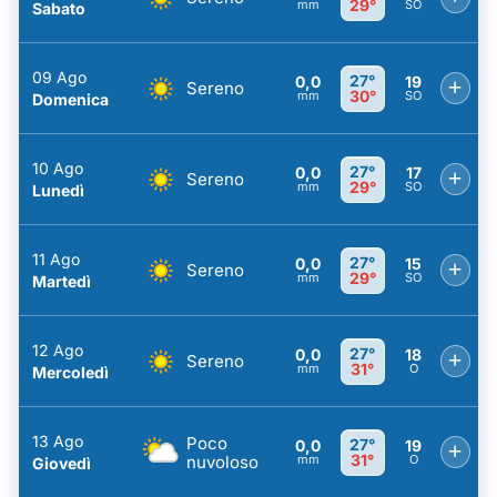
29°
mm
SO
Sabato
09 Ago
27°
0,0
19
+
Sereno
30°
mm
SO
Domenica
10 Ago
27°
0,0
17
+
Sereno
29°
mm
SO
Lunedì
11 Ago
27°
0,0
15
+
Sereno
29°
mm
SO
Martedì
12 Ago
27°
0,0
18
+
Sereno
31°
mm
O
Mercoledì
13 Ago
Poco
27°
0,0
19
+
31°
nuvoloso
mm
O
Giovedì