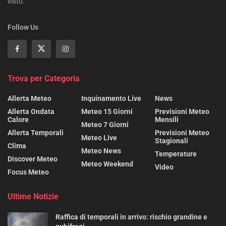
visto.
Follow Us
Trova per Categoria
Allerta Meteo
Inquinamento Live
News
Allerta Ondata
Meteo 15 Giorni
Previsioni Meteo
Calore
Mensili
Meteo 7 Giorni
Allerta Temporali
Previsioni Meteo
Meteo Live
Stagionali
Clima
Meteo News
Temperature
Discover Meteo
Meteo Weekend
Video
Focus Meteo
Ultime Notizie
Raffica di temporali in arrivo: rischio grandine e