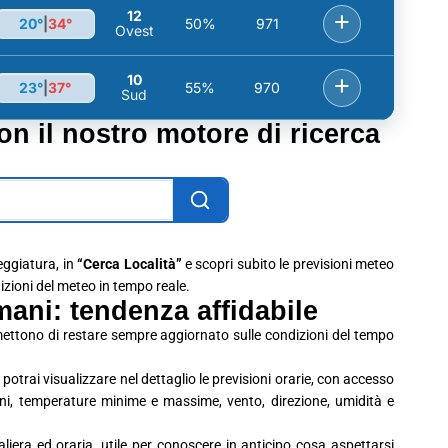
12
+
20°
|
34°
50%
971
Ovest
10
+
23°
|
37°
55%
970
Sud
con il nostro motore di ricerca
leggiatura, in
“Cerca Località”
e scopri subito le previsioni meteo
dizioni del meteo in tempo reale.
mani: tendenza affidabile
rmettono di restare sempre aggiornato sulle condizioni del tempo
potrai visualizzare nel dettaglio le previsioni orarie, con accesso
ioni, temperature minime e massime, vento, direzione, umidità e
era ed oraria, utile per conoscere in anticipo cosa aspettarsi