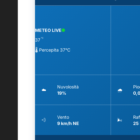
METEO LIVE
°C
37
🌡️ Percepita 37°C
Nuvolosità
Pio
☁️
🌧️
19%
0,
Vento
Raf
💨
🌬️
9 km/h NE
25