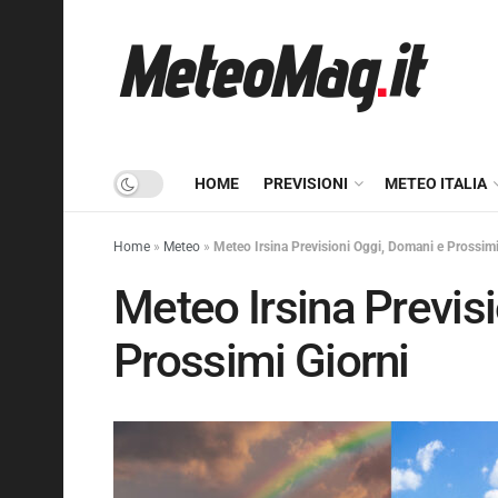
HOME
PREVISIONI
METEO ITALIA
Home
»
Meteo
»
Meteo Irsina Previsioni Oggi, Domani e Prossimi
Meteo Irsina Previs
Prossimi Giorni