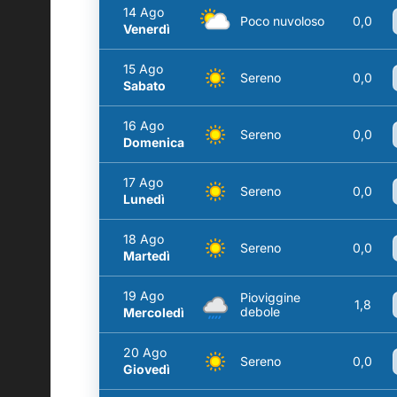
14 Ago
Poco nuvoloso
0,0
Venerdì
15 Ago
Sereno
0,0
Sabato
16 Ago
Sereno
0,0
Domenica
17 Ago
Sereno
0,0
Lunedì
18 Ago
Sereno
0,0
Martedì
19 Ago
Pioviggine
1,8
debole
Mercoledì
20 Ago
Sereno
0,0
Giovedì