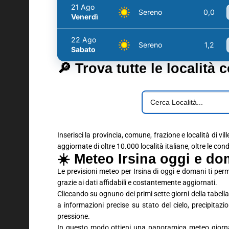
21 Ago
Sereno
0,0
Venerdì
22 Ago
Sereno
1,2
Sabato
🔎 Trova tutte le località 
Inserisci la provincia, comune, frazione e località di vil
aggiornate di oltre 10.000 località italiane, oltre le con
☀️ Meteo Irsina oggi e do
Le previsioni meteo per Irsina di oggi e domani ti pe
grazie ai dati affidabili e costantemente aggiornati.
Cliccando su ognuno dei primi sette giorni della tabella 
a informazioni precise su stato del cielo, precipitaz
pressione.
In questo modo ottieni una panoramica meteo giornali