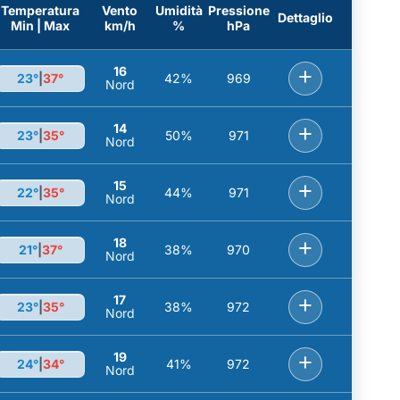
Temperatura
Vento
Umidità
Pressione
Dettaglio
Min | Max
km/h
%
hPa
16
+
23°
|
37°
42%
969
Nord
14
+
23°
|
35°
50%
971
Nord
15
+
22°
|
35°
44%
971
Nord
18
+
21°
|
37°
38%
970
Nord
17
+
23°
|
35°
38%
972
Nord
19
+
24°
|
34°
41%
972
Nord