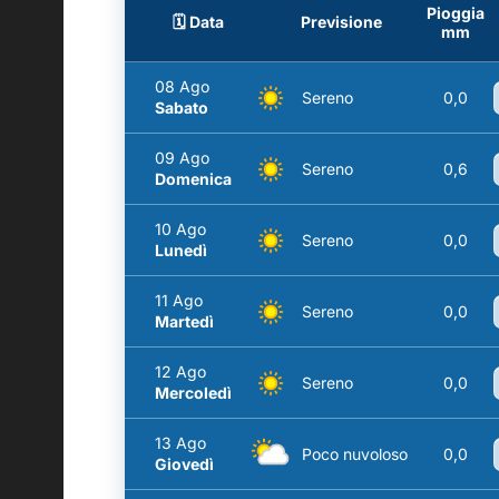
Pioggia
🗓️ Data
Previsione
mm
08 Ago
Sereno
0,0
Sabato
09 Ago
Sereno
0,6
Domenica
10 Ago
Sereno
0,0
Lunedì
11 Ago
Sereno
0,0
Martedì
12 Ago
Sereno
0,0
Mercoledì
13 Ago
Poco nuvoloso
0,0
Giovedì