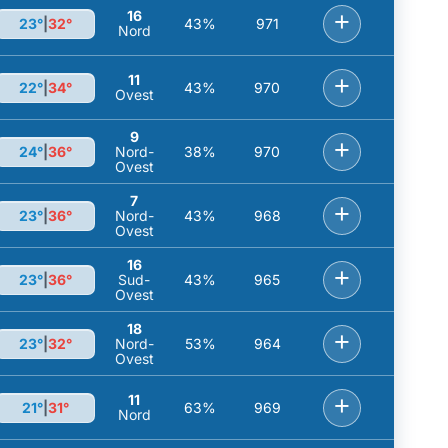
16
+
23°
|
32°
43%
971
Nord
11
+
22°
|
34°
43%
970
Ovest
9
+
24°
|
36°
Nord-
38%
970
Ovest
7
+
23°
|
36°
Nord-
43%
968
Ovest
16
+
23°
|
36°
Sud-
43%
965
Ovest
18
+
23°
|
32°
Nord-
53%
964
Ovest
11
+
21°
|
31°
63%
969
Nord