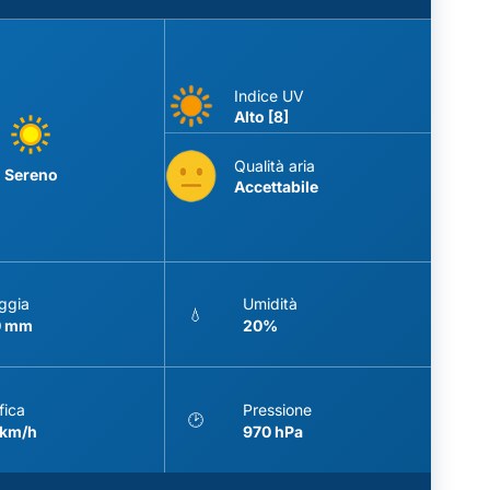
Indice UV
Alto [8]
Qualità aria
Sereno
Accettabile
ggia
Umidità
💧
0 mm
20%
fica
Pressione
🕑
 km/h
970 hPa