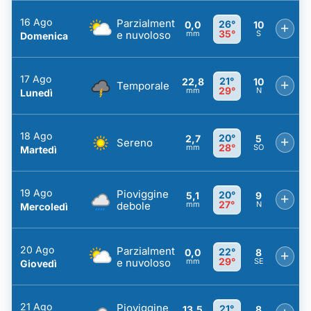
16 Ago
Parzialment
26°
0,0
10
+
35°
e nuvoloso
mm
S
Domenica
17 Ago
21°
22,8
10
+
Temporale
29°
mm
N
Lunedì
18 Ago
20°
2,7
5
+
Sereno
28°
mm
SO
Martedì
19 Ago
Pioviggine
20°
5,1
9
+
27°
debole
mm
N
Mercoledì
20 Ago
Parzialment
22°
0,0
8
+
29°
e nuvoloso
mm
SE
Giovedì
21 Ago
Pioviggine
21°
13,5
8