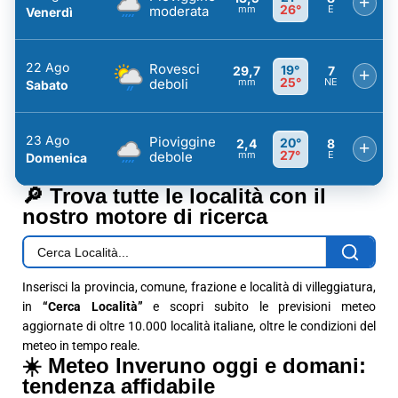
+
26°
moderata
mm
E
Venerdì
22 Ago
Rovesci
19°
29,7
7
+
25°
deboli
mm
NE
Sabato
23 Ago
Pioviggine
20°
2,4
8
+
27°
debole
mm
E
Domenica
🔎 Trova tutte le località con il
nostro motore di ricerca
Inserisci la provincia, comune, frazione e località di villeggiatura,
in
“Cerca Località”
e scopri subito le previsioni meteo
aggiornate di oltre 10.000 località italiane, oltre le condizioni del
meteo in tempo reale.
☀️ Meteo Inveruno oggi e domani:
tendenza affidabile