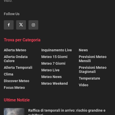
visto.
Follow Us
Trova per Categoria
Allerta Meteo
Inquinamento Live
News
Allerta Ondata
Meteo 15 Giorni
Previsioni Meteo
Calore
Mensili
Meteo 7 Giorni
Allerta Temporali
Previsioni Meteo
Meteo Live
Stagionali
Clima
Meteo News
Temperature
Discover Meteo
Meteo Weekend
Video
Focus Meteo
Ultime Notizie
Raffica di temporali in arrivo: rischio grandine e