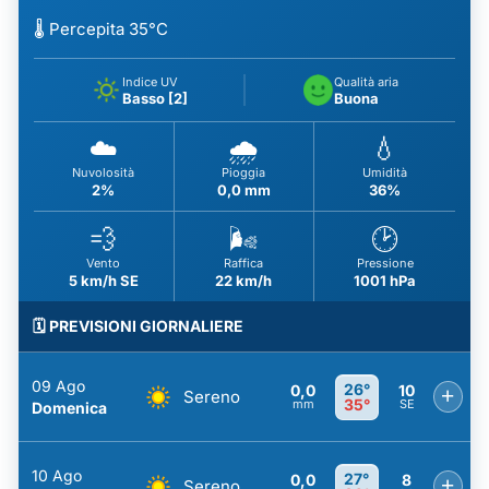
🌡️ Percepita 35°C
Indice UV
Qualità aria
Basso [2]
Buona
☁️
🌧️
💧
Nuvolosità
Pioggia
Umidità
2%
0,0 mm
36%
💨
🌬️
🕑
Vento
Raffica
Pressione
5 km/h SE
22 km/h
1001 hPa
🗓️ PREVISIONI GIORNALIERE
09 Ago
26°
0,0
10
+
Sereno
35°
mm
SE
Domenica
10 Ago
27°
0,0
8
+
Sereno