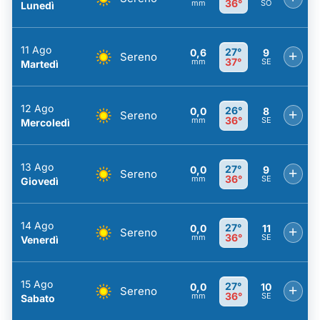
36°
mm
SO
Lunedì
11 Ago
27°
0,6
9
+
Sereno
37°
mm
SE
Martedì
12 Ago
26°
0,0
8
+
Sereno
36°
mm
SE
Mercoledì
13 Ago
27°
0,0
9
+
Sereno
36°
mm
SE
Giovedì
14 Ago
27°
0,0
11
+
Sereno
36°
mm
SE
Venerdì
15 Ago
27°
0,0
10
+
Sereno
36°
mm
SE
Sabato