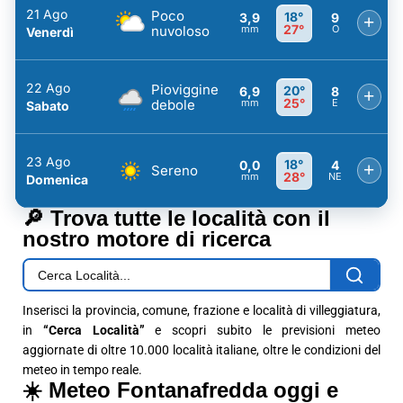
21 Ago
Poco
18°
3,9
9
+
27°
nuvoloso
mm
O
Venerdì
22 Ago
Pioviggine
20°
6,9
8
+
25°
debole
mm
E
Sabato
23 Ago
18°
0,0
4
+
Sereno
28°
mm
NE
Domenica
🔎 Trova tutte le località con il
nostro motore di ricerca
Inserisci la provincia, comune, frazione e località di villeggiatura,
in
“Cerca Località”
e scopri subito le previsioni meteo
aggiornate di oltre 10.000 località italiane, oltre le condizioni del
meteo in tempo reale.
☀️ Meteo Fontanafredda oggi e