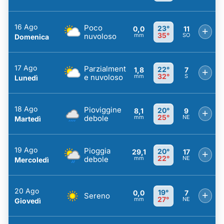
16 Ago
Poco
23°
0,0
11
+
35°
nuvoloso
mm
SO
Domenica
17 Ago
Parzialment
22°
1,8
7
+
32°
e nuvoloso
mm
S
Lunedì
18 Ago
Pioviggine
20°
8,1
9
+
25°
debole
mm
NE
Martedì
19 Ago
Pioggia
20°
29,1
17
+
22°
debole
mm
NE
Mercoledì
20 Ago
19°
0,0
7
+
Sereno
27°
mm
NE
Giovedì