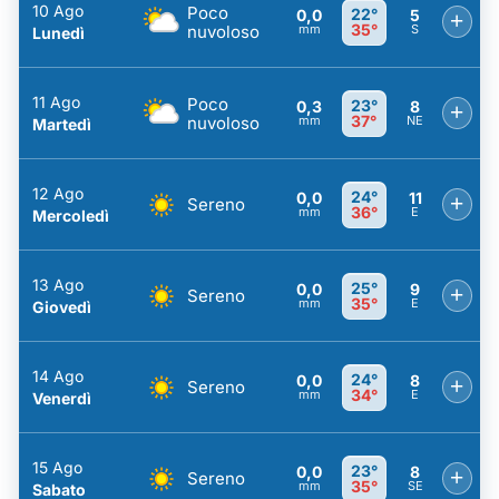
10 Ago
Poco
22°
0,0
5
+
35°
nuvoloso
mm
S
Lunedì
11 Ago
Poco
23°
0,3
8
+
37°
nuvoloso
mm
NE
Martedì
12 Ago
24°
0,0
11
+
Sereno
36°
mm
E
Mercoledì
13 Ago
25°
0,0
9
+
Sereno
35°
mm
E
Giovedì
14 Ago
24°
0,0
8
+
Sereno
34°
mm
E
Venerdì
15 Ago
23°
0,0
8
+
Sereno
35°
mm
SE
Sabato