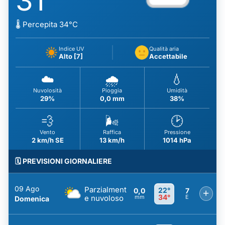
31
🌡️ Percepita 34°C
Indice UV
Qualità aria
Alto [7]
Accettabile
☁️
🌧️
💧
Nuvolosità
Pioggia
Umidità
29%
0,0 mm
38%
💨
🌬️
🕑
Vento
Raffica
Pressione
2 km/h SE
13 km/h
1014 hPa
🗓️ PREVISIONI GIORNALIERE
09 Ago
Parzialment
22°
0,0
7
+
34°
e nuvoloso
mm
E
Domenica