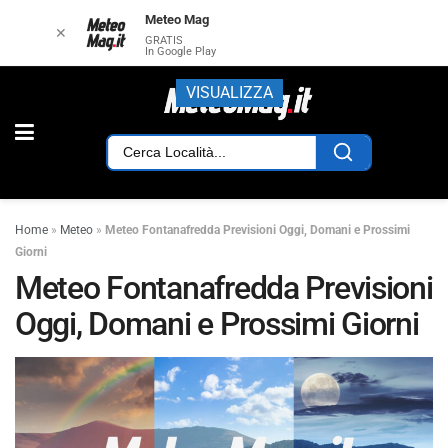
Meteo Mag
✕
GRATIS
In Google Play
VISUALIZZA
Home
»
Meteo
»
Meteo Fontanafredda Previsioni Oggi, Domani e Prossimi
Giorni
Meteo Fontanafredda Previsioni
Oggi, Domani e Prossimi Giorni