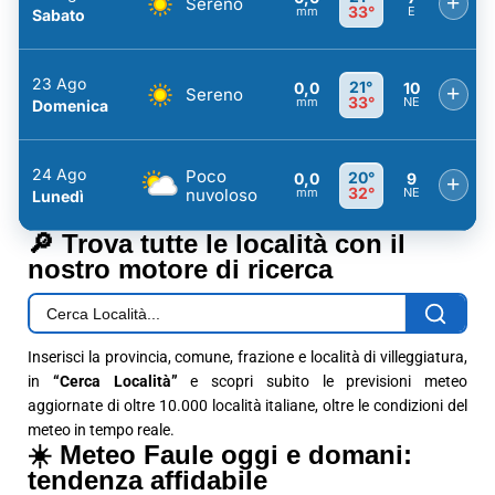
+
Sereno
33°
mm
E
Sabato
23 Ago
21°
0,0
10
+
Sereno
33°
mm
NE
Domenica
24 Ago
Poco
20°
0,0
9
+
32°
nuvoloso
mm
NE
Lunedì
🔎 Trova tutte le località con il
nostro motore di ricerca
Inserisci la provincia, comune, frazione e località di villeggiatura,
in
“Cerca Località”
e scopri subito le previsioni meteo
aggiornate di oltre 10.000 località italiane, oltre le condizioni del
meteo in tempo reale.
☀️ Meteo Faule oggi e domani:
tendenza affidabile