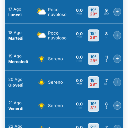
17 Ago
Poco
19°
0,0
9
+
29°
nuvoloso
mm
SO
Lunedì
18 Ago
Poco
18°
0,0
8
+
29°
nuvoloso
mm
E
Martedì
19 Ago
19°
0,0
11
+
Sereno
28°
mm
E
Mercoledì
20 Ago
18°
0,0
7
+
Sereno
29°
mm
NE
Giovedì
21 Ago
19°
0,0
8
+
Sereno
31°
mm
E
Venerdì
22 Ago
21°
0,0
7