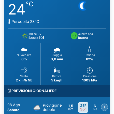
°C
24
🌡️ Percepita 28°C
Indice UV
Qualità aria
Basso [0]
Buona
☁️
🌧️
💧
Nuvolosità
Pioggia
Umidità
0%
0,0 mm
82%
💨
🌬️
🕑
Vento
Raffica
Pressione
2 km/h NE
5 km/h
1009 hPa
🗓️ PREVISIONI GIORNALIERE
08 Ago
Pioviggine
25°
1,5
6
+
35°
debole
mm
SO
Sabato