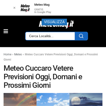
Meteo Mag
✕
GRATIS
In Google Play
VISUALIZZA
Home
»
Meteo
»
Meteo Cuccaro Vetere Previsioni Oggi, Domani e Prossimi
Giorni
Meteo Cuccaro Vetere
Previsioni Oggi, Domani e
Prossimi Giorni