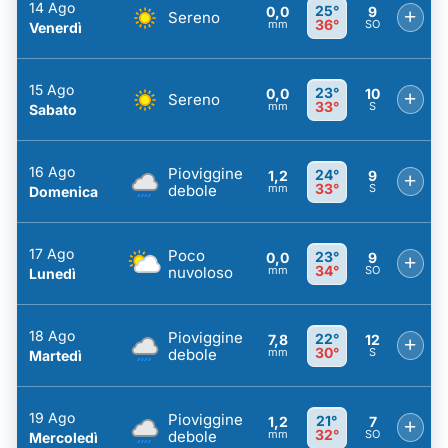
14 Ago
25°
0,0
9
+
Sereno
36°
mm
SO
Venerdì
15 Ago
23°
0,0
10
+
Sereno
33°
mm
S
Sabato
16 Ago
Pioviggine
24°
1,2
9
+
33°
debole
mm
S
Domenica
17 Ago
Poco
23°
0,0
9
+
34°
nuvoloso
mm
SO
Lunedì
18 Ago
Pioviggine
22°
7,8
12
+
30°
debole
mm
S
Martedì
19 Ago
Pioviggine
21°
1,2
7
+
32°
debole
mm
SO
Mercoledì