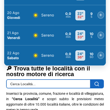
20 Ago
22°
0,0
9
+
Sereno
32°
mm
S
Giovedì
21 Ago
24°
0,0
10
+
Sereno
33°
mm
S
Venerdì
22 Ago
24°
0,0
10
+
Sereno
36°
mm
SO
Sabato
🔎 Trova tutte le località con il
nostro motore di ricerca
Inserisci la provincia, comune, frazione e località di villeggiatura,
in
“Cerca Località”
e scopri subito le previsioni meteo
aggiornate di oltre 10.000 località italiane, oltre le condizioni del
meteo in tempo reale.