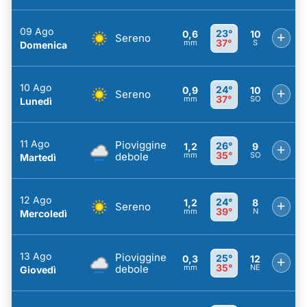
09 Ago
23°
0,6
10
+
Sereno
37°
mm
S
Domenica
10 Ago
24°
0,9
10
+
Sereno
37°
mm
SO
Lunedì
11 Ago
Pioviggine
26°
1,2
9
+
35°
debole
mm
SO
Martedì
12 Ago
24°
1,2
8
+
Sereno
39°
mm
N
Mercoledì
13 Ago
Pioviggine
25°
0,3
12
+
35°
debole
mm
NE
Giovedì