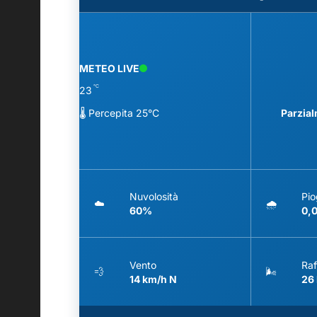
METEO LIVE
°C
23
🌡️ Percepita 25°C
Parzia
Nuvolosità
Pio
☁️
🌧️
60%
0,
Vento
Raf
💨
🌬️
14 km/h N
26