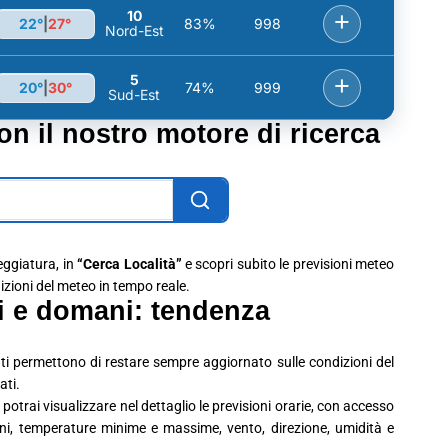
10
+
22°
|
27°
83%
998
Nord-Est
5
+
20°
|
30°
74%
999
Sud-Est
con il nostro motore di ricerca
leggiatura, in
“Cerca Località”
e scopri subito le previsioni meteo
dizioni del meteo in tempo reale.
i e domani: tendenza
ti permettono di restare sempre aggiornato sulle condizioni del
ati.
potrai visualizzare nel dettaglio le previsioni orarie, con accesso
ioni, temperature minime e massime, vento, direzione, umidità e