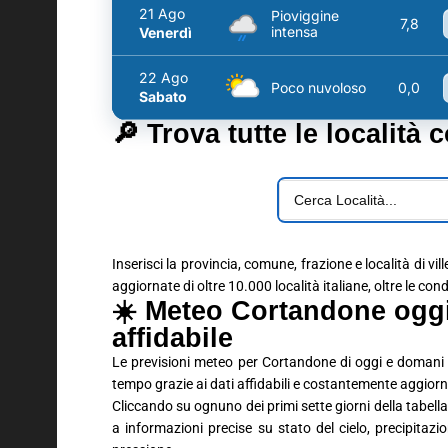
21 Ago
Pioviggine
7,8
intensa
Venerdì
22 Ago
Poco nuvoloso
0,0
Sabato
🔎 Trova tutte le località 
Inserisci la provincia, comune, frazione e località di vil
aggiornate di oltre 10.000 località italiane, oltre le con
☀️ Meteo Cortandone ogg
affidabile
Le previsioni meteo per Cortandone di oggi e domani 
tempo grazie ai dati affidabili e costantemente aggiorn
Cliccando su ognuno dei primi sette giorni della tabella 
a informazioni precise su stato del cielo, precipitaz