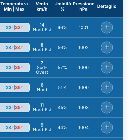
Temperatura
Vento
Umidità
Pressione
Dettaglio
Min | Max
km/h
%
hPa
14
+
22°
|
33°
66%
1001
Nord-Est
8
+
24°
|
34°
56%
1002
Nord-Est
7
+
23°
|
35°
Sud-
57%
1000
Ovest
6
+
23°
|
36°
51%
1000
Nord
11
+
23°
|
35°
45%
1003
Nord-Est
9
+
24°
|
36°
44%
1004
Nord-Est