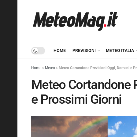
HOME
PREVISIONI
METEO ITALIA
Home
»
Meteo
»
Meteo Cortandone Previsioni Oggi, Domani e Pr
Meteo Cortandone P
e Prossimi Giorni