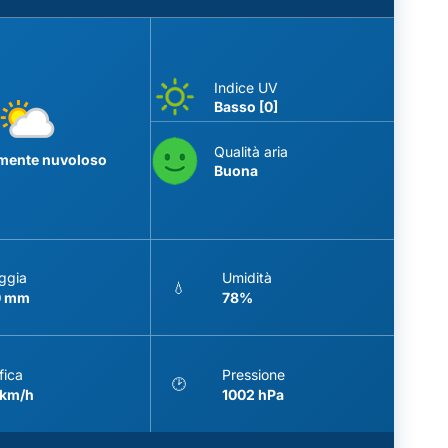
Indice UV
Basso [0]
Qualità aria
lmente nuvoloso
Buona
ggia
Umidità
💧
0 mm
78%
fica
Pressione
🕑
 km/h
1002 hPa