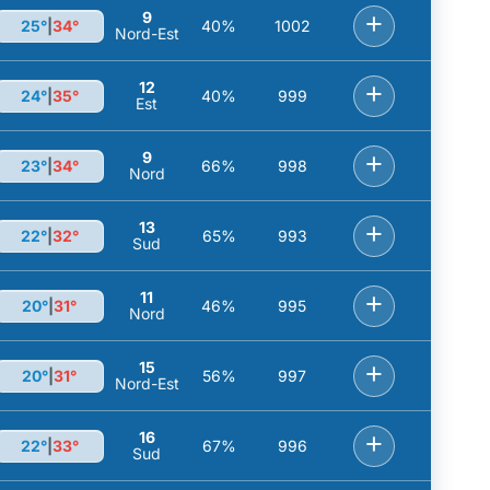
9
+
25°
|
34°
40%
1002
Nord-Est
12
+
24°
|
35°
40%
999
Est
9
+
23°
|
34°
66%
998
Nord
13
+
22°
|
32°
65%
993
Sud
11
+
20°
|
31°
46%
995
Nord
15
+
20°
|
31°
56%
997
Nord-Est
16
+
22°
|
33°
67%
996
Sud