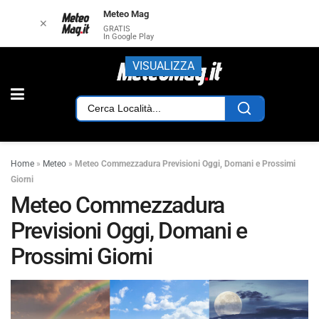
Meteo Mag
✕
GRATIS
In Google Play
VISUALIZZA
Home
»
Meteo
»
Meteo Commezzadura Previsioni Oggi, Domani e Prossimi
Giorni
Meteo Commezzadura
Previsioni Oggi, Domani e
Prossimi Giorni