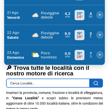
21 Ago
Pioviggine
20°
4,2
4
+
24°
debole
mm
SO
Venerdì
22 Ago
Pioviggine
19°
6,0
3
+
28°
debole
mm
E
Sabato
23 Ago
Poco
19°
0,0
7
+
28°
nuvoloso
mm
O
Domenica
🔎 Trova tutte le località con il
nostro motore di ricerca
Inserisci la provincia, comune, frazione e località di villeggiatura,
in
“Cerca Località”
e scopri subito le previsioni meteo
aggiornate di oltre 10.000 località italiane, oltre le condizioni del
meteo in tempo reale.