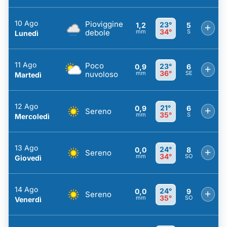
10 Ago
Pioviggine
23°
1,2
5
+
34°
debole
mm
S
Lunedì
11 Ago
Poco
23°
0,9
6
+
36°
nuvoloso
mm
SE
Martedì
12 Ago
21°
0,9
6
+
Sereno
35°
mm
S
Mercoledì
13 Ago
24°
0,0
8
+
Sereno
34°
mm
SO
Giovedì
14 Ago
24°
0,0
9
+
Sereno
35°
mm
SO
Venerdì