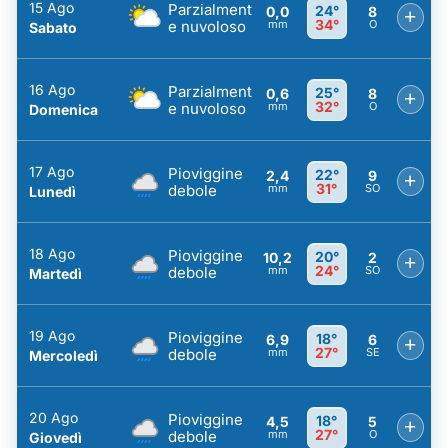
15 Ago
Parzialment
24°
0,0
8
+
34°
e nuvoloso
mm
O
Sabato
16 Ago
Parzialment
25°
0,6
8
+
32°
e nuvoloso
mm
O
Domenica
17 Ago
Pioviggine
22°
2,4
9
+
31°
debole
mm
SO
Lunedì
18 Ago
Pioviggine
20°
10,2
2
+
24°
debole
mm
SO
Martedì
19 Ago
Pioviggine
18°
6,9
6
+
27°
debole
mm
SE
Mercoledì
20 Ago
Pioviggine
18°
4,5
5
+
27°
debole
mm
O
Giovedì