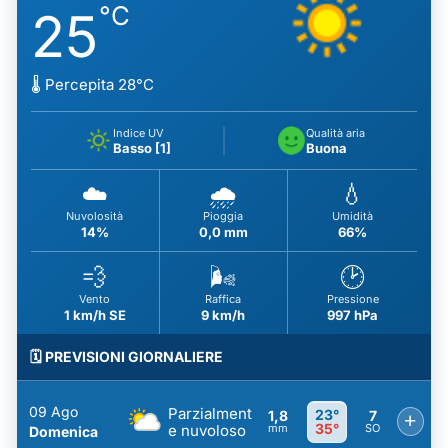
°C
25
🌡️ Percepita 28°C
Indice UV
Qualità aria
Basso [1]
Buona
☁️
🌧️
💧
Nuvolosità
Pioggia
Umidità
14%
0,0 mm
66%
💨
🌬️
🕑
Vento
Raffica
Pressione
1 km/h SE
9 km/h
997 hPa
🗓️ PREVISIONI GIORNALIERE
09 Ago
Parzialment
23°
1,8
7
+
35°
e nuvoloso
mm
SO
Domenica