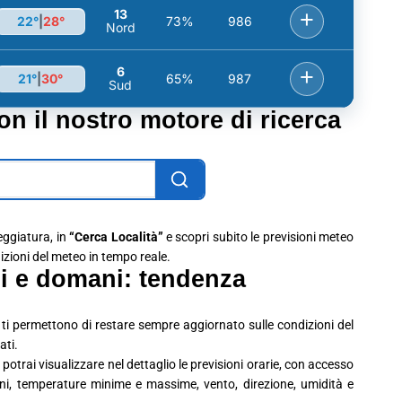
13
+
22°
|
28°
73%
986
Nord
6
+
21°
|
30°
65%
987
Sud
con il nostro motore di ricerca
leggiatura, in
“Cerca Località”
e scopri subito le previsioni meteo
dizioni del meteo in tempo reale.
i e domani: tendenza
ti permettono di restare sempre aggiornato sulle condizioni del
ati.
potrai visualizzare nel dettaglio le previsioni orarie, con accesso
ioni, temperature minime e massime, vento, direzione, umidità e