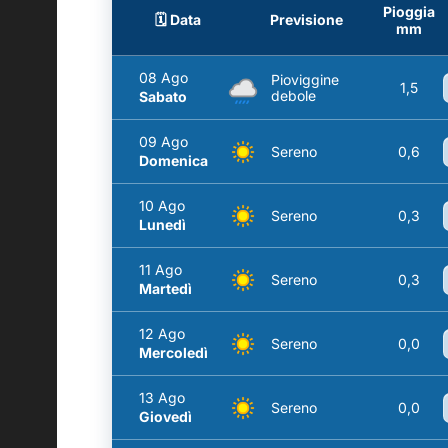
Pioggia
🗓️ Data
Previsione
mm
08 Ago
Pioviggine
1,5
debole
Sabato
09 Ago
Sereno
0,6
Domenica
10 Ago
Sereno
0,3
Lunedì
11 Ago
Sereno
0,3
Martedì
12 Ago
Sereno
0,0
Mercoledì
13 Ago
Sereno
0,0
Giovedì