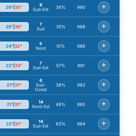
8
+
26°
|
35°
36%
990
Sud-Est
7
+
26°
|
36°
35%
988
Sud
5
+
24°
|
32°
51%
986
Nord
7
+
22°
|
33°
57%
981
Sud-Est
6
+
21°
|
31°
Sud-
38%
983
Ovest
14
+
21°
|
31°
49%
985
Nord-Est
14
+
22°
|
31°
63%
984
Sud-Est