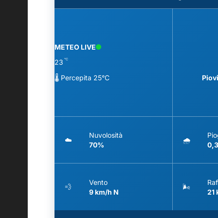
METEO LIVE
°C
23
🌡️ Percepita 25°C
Piov
Nuvolosità
Pio
☁️
🌧️
70%
0,
Vento
Raf
💨
🌬️
9 km/h N
21