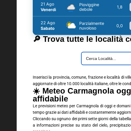
21 Ago
Pioviggine
1,8
debole
Venerdì
22 Ago
Parzialmente
0,0
nuvoloso
Sabato
🔎 Trova tutte le località 
Inserisci la provincia, comune, frazione e località di vil
aggiornate di oltre 10.000 località italiane, oltre le con
☀️ Meteo Carmagnola ogg
affidabile
Le previsioni meteo per Carmagnola di oggi e domani 
tempo grazie ai dati affidabili e costantemente aggiorn
Cliccando su ognuno dei primi sette giorni della tabella 
a informazioni precise su stato del cielo, precipitaz