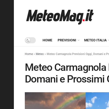
HOME
PREVISIONI
METEO ITALIA
Home
»
Meteo
»
Meteo Carmagnola Previsioni Oggi, Domani e Pr
Meteo Carmagnola P
Domani e Prossimi 