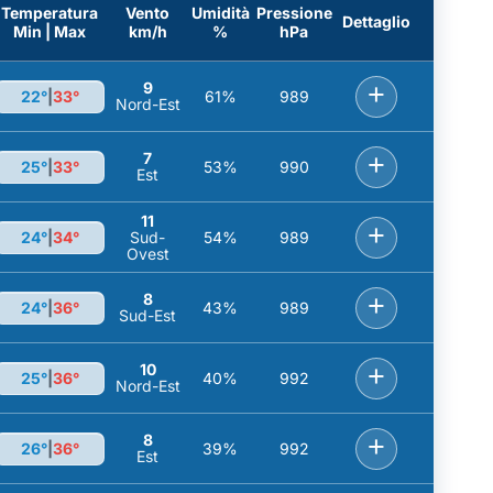
Temperatura
Vento
Umidità
Pressione
Dettaglio
Min | Max
km/h
%
hPa
9
+
22°
|
33°
61%
989
Nord-Est
7
+
25°
|
33°
53%
990
Est
11
+
24°
|
34°
Sud-
54%
989
Ovest
8
+
24°
|
36°
43%
989
Sud-Est
10
+
25°
|
36°
40%
992
Nord-Est
8
+
26°
|
36°
39%
992
Est