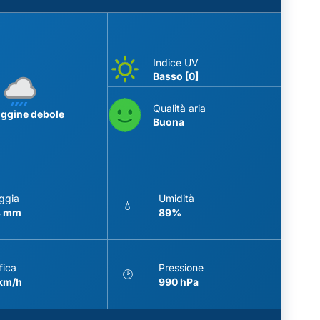
Indice UV
Basso [0]
Qualità aria
iggine debole
Buona
ggia
Umidità
💧
3 mm
89%
fica
Pressione
🕑
 km/h
990 hPa