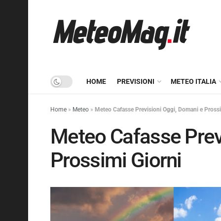
HOME
PREVISIONI
METEO ITALIA
Home
»
Meteo
»
Meteo Cafasse Previsioni Oggi, Domani e Prossi
Meteo Cafasse Prev
Prossimi Giorni