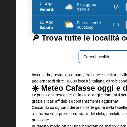
21 Ago
Pioviggine
1,8
debole
Venerdì
22 Ago
Parzialmente
0,0
nuvoloso
Sabato
🔎 Trova tutte le località 
Inserisci la provincia, comune, frazione e località di vil
aggiornate di oltre 10.000 località italiane, oltre le con
☀️ Meteo Cafasse oggi e d
Le previsioni meteo per Cafasse di oggi e domani ti pe
grazie ai dati affidabili e costantemente aggiornati.
Cliccando su ognuno dei primi sette giorni della tabella 
a informazioni precise su stato del cielo, precipitaz
pressione.
In questo modo ottieni una panoramica meteo giornali