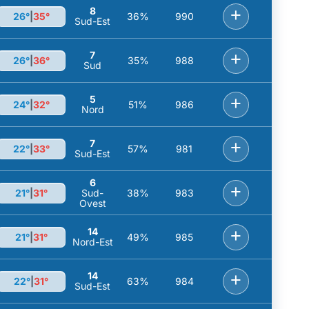
8
+
26°
|
35°
36%
990
Sud-Est
7
+
26°
|
36°
35%
988
Sud
5
+
24°
|
32°
51%
986
Nord
7
+
22°
|
33°
57%
981
Sud-Est
6
+
21°
|
31°
Sud-
38%
983
Ovest
14
+
21°
|
31°
49%
985
Nord-Est
14
+
22°
|
31°
63%
984
Sud-Est