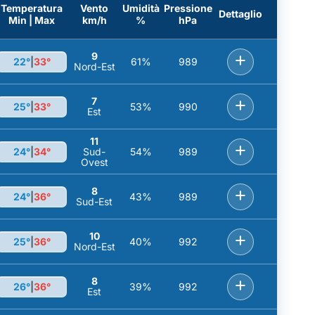
Temperatura
Vento
Umidità
Pressione
Dettaglio
Min | Max
km/h
%
hPa
9
+
22°
|
33°
61%
989
Nord-Est
7
+
25°
|
33°
53%
990
Est
11
+
24°
|
34°
Sud-
54%
989
Ovest
8
+
24°
|
36°
43%
989
Sud-Est
10
+
25°
|
36°
40%
992
Nord-Est
8
+
26°
|
36°
39%
992
Est