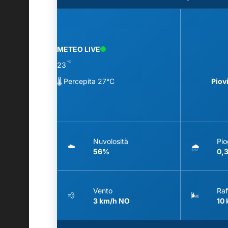
METEO LIVE
°C
23
🌡️ Percepita 27°C
Piov
Nuvolosità
Pio
☁️
🌧️
56%
0,
Vento
Raf
💨
🌬️
3 km/h NO
10