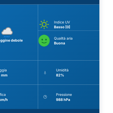
Indice UV
Basso [0]
Qualità aria
iggine debole
Buona
ggia
Umidità
💧
3 mm
82%
fica
Pressione
🕑
 km/h
988 hPa