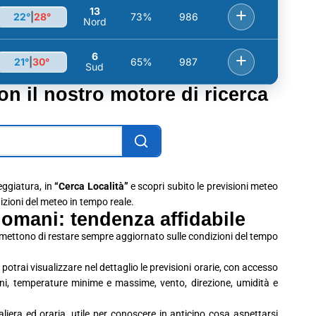
13
+
22°
|
28°
73%
986
Nord
6
+
21°
|
30°
65%
987
Sud
con il nostro motore di ricerca
leggiatura, in
“Cerca Località”
e scopri subito le previsioni meteo
dizioni del meteo in tempo reale.
omani: tendenza affidabile
rmettono di restare sempre aggiornato sulle condizioni del tempo
potrai visualizzare nel dettaglio le previsioni orarie, con accesso
ioni, temperature minime e massime, vento, direzione, umidità e
era ed oraria, utile per conoscere in anticipo cosa aspettarsi