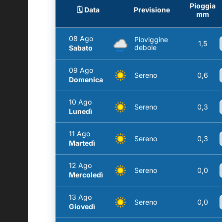
Pioggia
🗓️ Data
Previsione
mm
08 Ago
Pioviggine
1,5
debole
Sabato
09 Ago
Sereno
0,6
Domenica
10 Ago
Sereno
0,3
Lunedì
11 Ago
Sereno
0,3
Martedì
12 Ago
Sereno
0,0
Mercoledì
13 Ago
Sereno
0,0
Giovedì