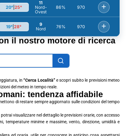
11
+
20°
|
25°
Nord-
86%
970
Ovest
9
+
19°
|
28°
76%
970
Nord
con il nostro motore di ricerca
leggiatura, in
“Cerca Località”
e scopri subito le previsioni meteo
dizioni del meteo in tempo reale.
omani: tendenza affidabile
rmettono di restare sempre aggiornato sulle condizioni del tempo
potrai visualizzare nel dettaglio le previsioni orarie, con accesso
ioni, temperature minime e massime, vento, direzione, umidità e
era ed oraria, utile per conoscere in anticipo cosa aspettarsi