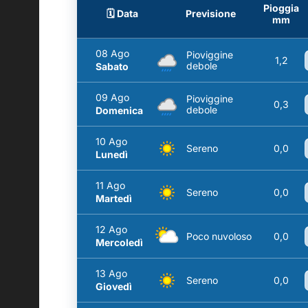
Pioggia
🗓️ Data
Previsione
mm
08 Ago
Pioviggine
1,2
debole
Sabato
09 Ago
Pioviggine
0,3
debole
Domenica
10 Ago
Sereno
0,0
Lunedì
11 Ago
Sereno
0,0
Martedì
12 Ago
Poco nuvoloso
0,0
Mercoledì
13 Ago
Sereno
0,0
Giovedì