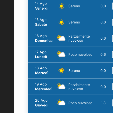
14 Ago
Sereno
0,0
Venerdì
15 Ago
Sereno
0,0
Sabato
16 Ago
Parzialmente
0,6
nuvoloso
Domenica
17 Ago
Poco nuvoloso
0,6
Lunedì
18 Ago
Sereno
0,0
Martedì
19 Ago
Parzialmente
0,0
nuvoloso
Mercoledì
20 Ago
Poco nuvoloso
1,8
Giovedì