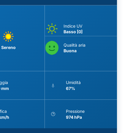
Indice UV
Basso [0]
Qualità aria
Sereno
Buona
ggia
Umidità
💧
0 mm
67%
fica
Pressione
🕑
 km/h
974 hPa