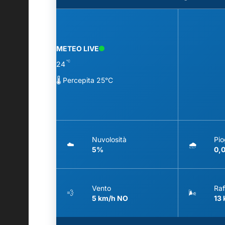
METEO LIVE
°C
24
🌡️ Percepita 25°C
Nuvolosità
Pio
☁️
🌧️
5%
0,
Vento
Raf
💨
🌬️
5 km/h NO
13