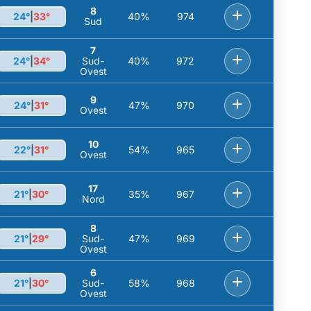
8
+
24°
|
33°
40%
974
Sud
7
+
24°
|
34°
Sud-
40%
972
Ovest
9
+
24°
|
31°
47%
970
Ovest
10
+
22°
|
31°
54%
965
Ovest
17
+
21°
|
30°
35%
967
Nord
8
+
21°
|
29°
Sud-
47%
969
Ovest
6
+
21°
|
30°
Sud-
58%
968
Ovest