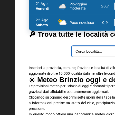
21 Ago
Pioviggine
26,7
moderata
Venerdì
22 Ago
Poco nuvoloso
0,9
Sabato
🔎 Trova tutte le località 
Inserisci la provincia, comune, frazione e località di vil
aggiornate di oltre 10.000 località italiane, oltre le con
☀️ Meteo Brinzio oggi e d
Le previsioni meteo per Brinzio di oggi e domani ti pe
grazie ai dati affidabili e costantemente aggiornati.
Cliccando su ognuno dei primi sette giorni della tabella 
a informazioni precise su stato del cielo, precipitaz
pressione.
In questo modo ottieni una panoramica meteo giornali