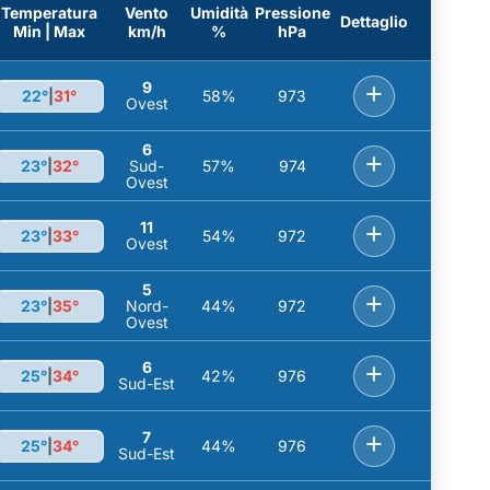
Temperatura
Vento
Umidità
Pressione
Dettaglio
Min | Max
km/h
%
hPa
9
+
22°
|
31°
58%
973
Ovest
6
+
23°
|
32°
Sud-
57%
974
Ovest
11
+
23°
|
33°
54%
972
Ovest
5
+
23°
|
35°
Nord-
44%
972
Ovest
6
+
25°
|
34°
42%
976
Sud-Est
7
+
25°
|
34°
44%
976
Sud-Est