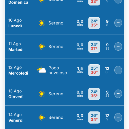
33°
mm
S
Domenica
10 Ago
24°
0,0
9
+
Sereno
35°
mm
S
Lunedì
11 Ago
24°
0,0
9
+
Sereno
37°
mm
SE
Martedì
12 Ago
Poco
25°
1,5
12
+
36°
nuvoloso
mm
SE
Mercoledì
13 Ago
24°
0,0
9
+
Sereno
35°
mm
SE
Giovedì
14 Ago
26°
0,0
12
+
Sereno
34°
mm
S
Venerdì