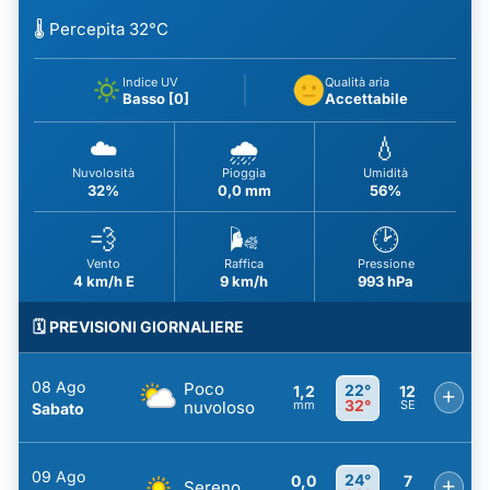
🌡️ Percepita 32°C
Indice UV
Qualità aria
Basso [0]
Accettabile
☁️
🌧️
💧
Nuvolosità
Pioggia
Umidità
32%
0,0 mm
56%
💨
🌬️
🕑
Vento
Raffica
Pressione
4 km/h E
9 km/h
993 hPa
🗓️ PREVISIONI GIORNALIERE
08 Ago
Poco
22°
1,2
12
+
32°
nuvoloso
mm
SE
Sabato
09 Ago
24°
0,0
7
+
Sereno