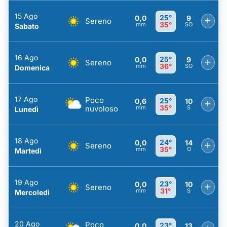
15 Ago
25°
0,0
9
+
Sereno
35°
mm
SO
Sabato
16 Ago
25°
0,0
9
+
Sereno
36°
mm
SO
Domenica
17 Ago
Poco
25°
0,6
10
+
35°
nuvoloso
mm
S
Lunedì
18 Ago
24°
0,0
14
+
Sereno
35°
mm
O
Martedì
19 Ago
23°
0,0
10
+
Sereno
31°
mm
S
Mercoledì
20 Ago
Poco
23°
0,0
13