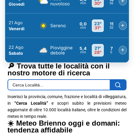
+
30°
nuvoloso
mm
SE
Giovedì
21 Ago
23°
0,0
11
+
Sereno
31°
mm
SE
Venerdì
22 Ago
Pioviggine
21°
5,4
7
+
28°
debole
mm
E
Sabato
🔎 Trova tutte le località con il
nostro motore di ricerca
Inserisci la provincia, comune, frazione e località di villeggiatura,
in
“Cerca Località”
e scopri subito le previsioni meteo
aggiornate di oltre 10.000 località italiane, oltre le condizioni del
meteo in tempo reale.
☀️ Meteo Brienno oggi e domani:
tendenza affidabile