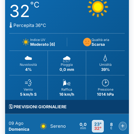
°C
32
🌡️ Percepita 36°C
Indice UV
Qualità aria
Moderato [6]
Scarsa
☁️
🌧️
💧
Nuvolosità
Pioggia
Umidità
4%
0,0 mm
39%
💨
🌬️
🕑
Vento
Raffica
Pressione
5 km/h S
16 km/h
1014 hPa
🗓️ PREVISIONI GIORNALIERE
09 Ago
23°
0,0
8
+
Sereno
32°
mm
E
Domenica