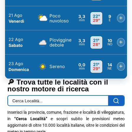
21 Ago
Poco
22°
3,3
9
+
29°
nuvoloso
mm
E
Venerdì
22 Ago
Pioviggine
21°
3,3
10
+
28°
debole
mm
NO
Sabato
23 Ago
21°
0,0
14
+
Sereno
29°
mm
NE
Domenica
🔎 Trova tutte le località con il
nostro motore di ricerca
Inserisci la provincia, comune, frazione e località di villeggiatura,
in
“Cerca Località”
e scopri subito le previsioni meteo
aggiornate di oltre 10.000 località italiane, oltre le condizioni del
meteo in tempo reale.