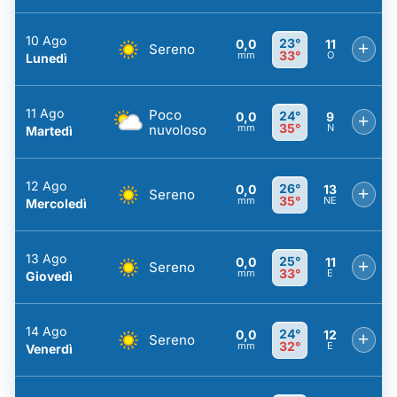
10 Ago
23°
0,0
11
+
Sereno
33°
mm
O
Lunedì
11 Ago
Poco
24°
0,0
9
+
35°
nuvoloso
mm
N
Martedì
12 Ago
26°
0,0
13
+
Sereno
35°
mm
NE
Mercoledì
13 Ago
25°
0,0
11
+
Sereno
33°
mm
E
Giovedì
14 Ago
24°
0,0
12
+
Sereno
32°
mm
E
Venerdì