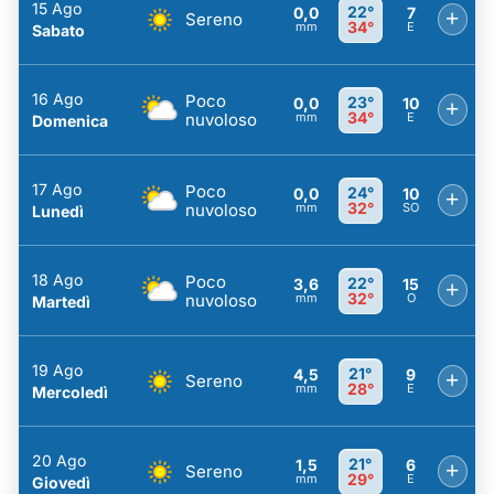
15 Ago
22°
0,0
7
+
Sereno
34°
mm
E
Sabato
16 Ago
Poco
23°
0,0
10
+
34°
nuvoloso
mm
E
Domenica
17 Ago
Poco
24°
0,0
10
+
32°
nuvoloso
mm
SO
Lunedì
18 Ago
Poco
22°
3,6
15
+
32°
nuvoloso
mm
O
Martedì
19 Ago
21°
4,5
9
+
Sereno
28°
mm
E
Mercoledì
20 Ago
21°
1,5
6
+
Sereno
29°
mm
E
Giovedì