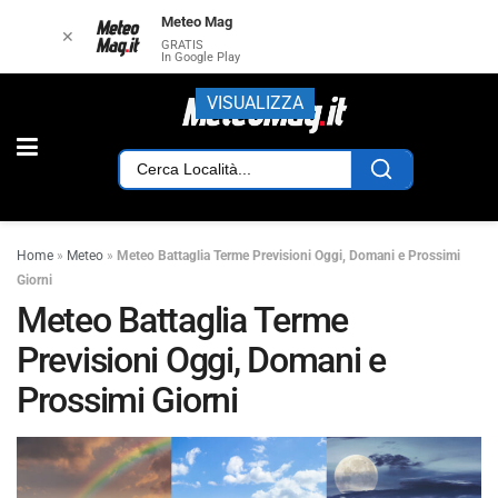
Meteo Mag
✕
GRATIS
In Google Play
VISUALIZZA
Home
»
Meteo
»
Meteo Battaglia Terme Previsioni Oggi, Domani e Prossimi
Giorni
Meteo Battaglia Terme
Previsioni Oggi, Domani e
Prossimi Giorni